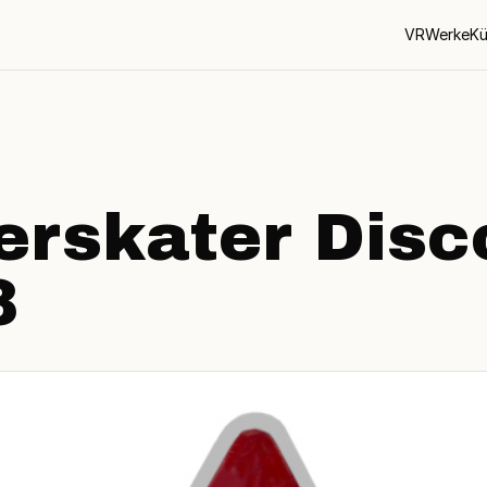
VR
Werke
Kü
N
erskater Disc
3