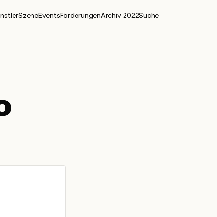
nstler
Szene
Events
Förderungen
Archiv 2022
Suche
o