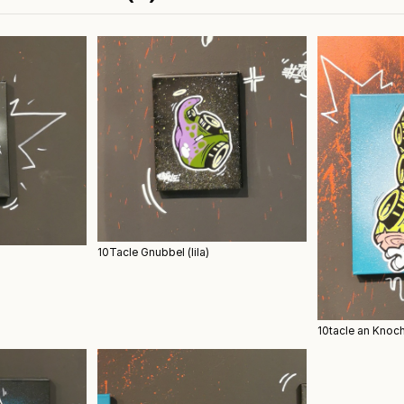
10Tacle Gnubbel (lila)
10tacle an Knoch