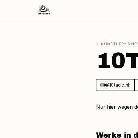
← KÜNSTLER*INNE
10T
@10tacle_hh
Nur hier wegen 
Werke in d