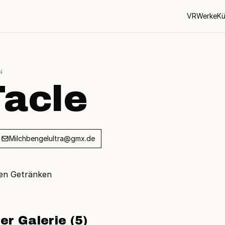
VR
Werke
Kü
N
acle
Milchbengelultra@gmx.de
den Getränken
er Galerie (5)