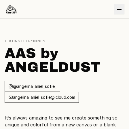
← KÜNSTLER*INNEN
AAS by
ANGELDUST
@angelina_aniel_sofie_
angelina_aniel_sofie@icloud.com
It’s always amazing to see me create something so
unique and colorful from a new canvas or a blank