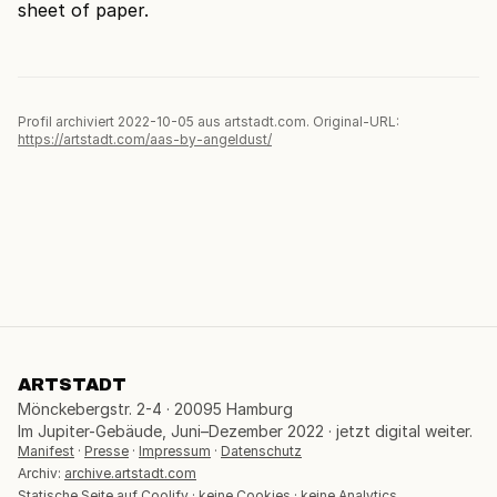
sheet of paper.
Profil archiviert 2022-10-05 aus artstadt.com. Original-URL:
https://artstadt.com/aas-by-angeldust/
ARTSTADT
Mönckebergstr. 2-4 · 20095 Hamburg
Im Jupiter-Gebäude, Juni–Dezember 2022 · jetzt digital weiter.
Manifest
·
Presse
·
Impressum
·
Datenschutz
Archiv:
archive.artstadt.com
Statische Seite auf Coolify · keine Cookies · keine Analytics.