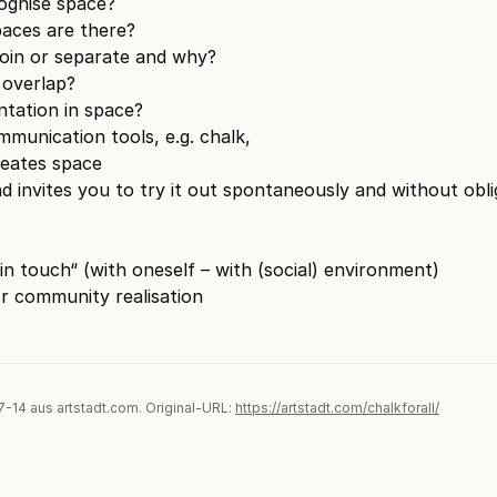
ognise space?
aces are there?
oin or separate and why?
overlap?
ntation in space?
mmunication tools, e.g. chalk,
eates space
nd invites you to try it out spontaneously and without obli
in touch“ (with oneself – with (social) environment)
or community realisation
07-14 aus artstadt.com. Original-URL:
https://artstadt.com/chalkforall/