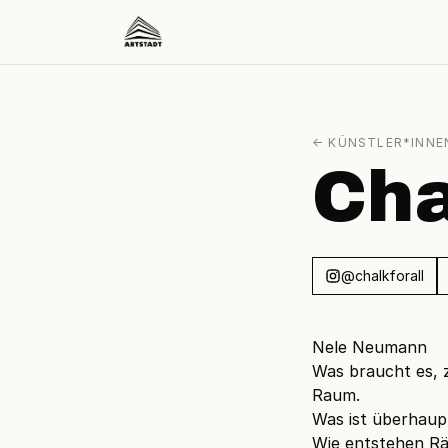
← KÜNSTLER*INNE
Cha
@chalkforall
Nele Neumann
Was braucht es, 
Raum.
Was ist überhau
Wie entstehen R