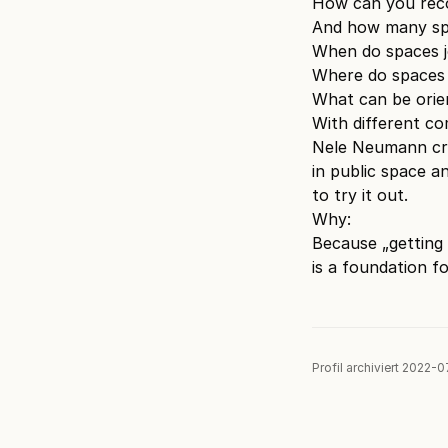
How can you rec
And how many sp
When do spaces j
Where do spaces 
What can be orie
With different co
Nele Neumann cr
in public space a
to try it out.
Why:
Because „getting 
is a foundation f
Profil archiviert 2022-