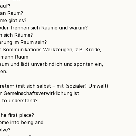
 auf?
man Raum?
me gibt es?
oder trennen sich Räume und warum?
n sich Räume?
erung im Raum sein?
n Kommunikations Werkzeugen, z.B. Kreide,
eumann Raum
aum und lädt unverbindlich und spontan ein,
en.
reten“ (mit sich selbst – mit (sozialer) Umwelt)
r Gemeinschaftsverwirklichung ist
e to understand?
he first place?
me into being and
olve?