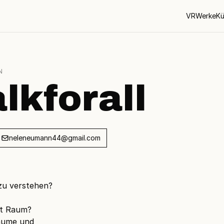
VR
Werke
Kü
N
lkforall
neleneumann44@gmail.com
zu verstehen?
pt Raum?
äume und