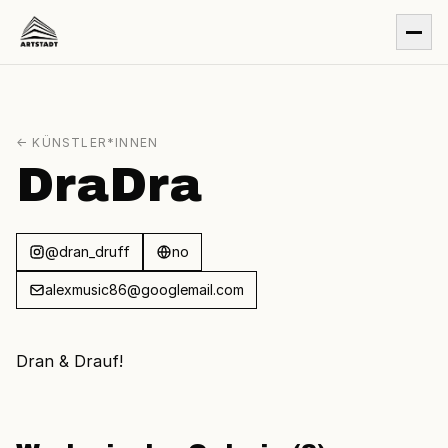
← KÜNSTLER*INNEN
DraDra
@dran_druff
no
alexmusic86@googlemail.com
Dran & Drauf!