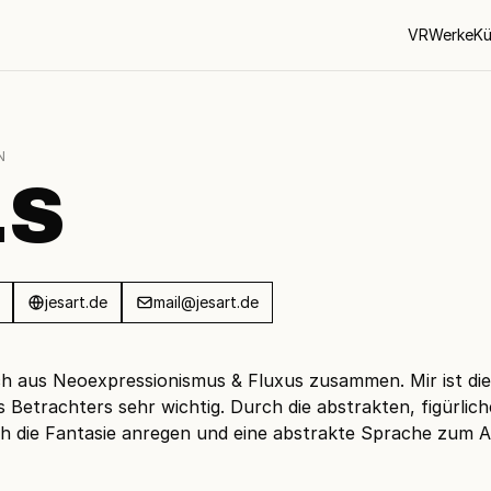
VR
Werke
Kü
N
.S
jesart.de
mail@jesart.de
ich aus Neoexpressionismus & Fluxus zusammen. Mir ist die
s Betrachters sehr wichtig. Durch die abstrakten, figürli
h die Fantasie anregen und eine abstrakte Sprache zum A