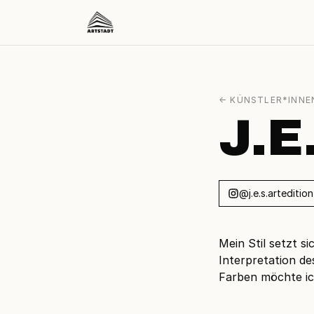
← KÜNSTLER*INNE
J.E
@j.e.s.artedition
Mein Stil setzt s
Interpretation de
Farben möchte ic