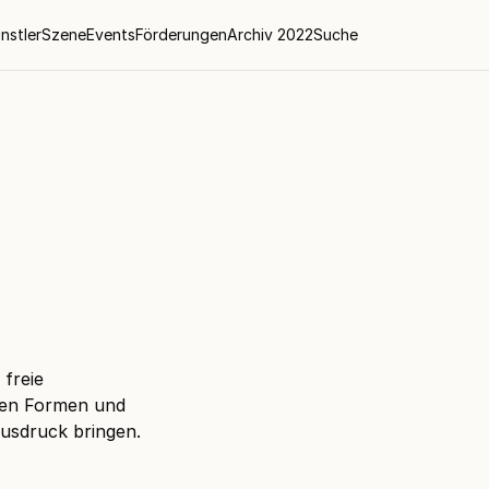
nstler
Szene
Events
Förderungen
Archiv 2022
Suche
 freie
chen Formen und
usdruck bringen.