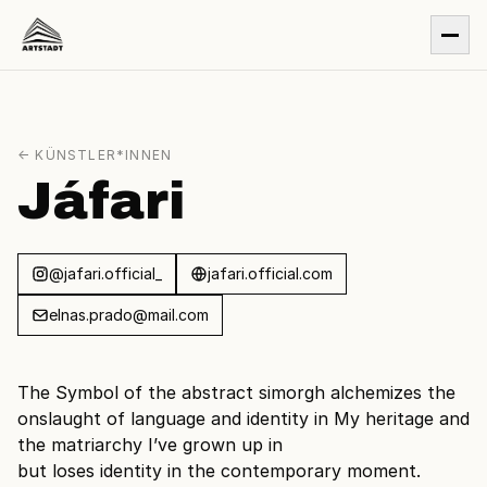
← KÜNSTLER*INNEN
Jáfari
@jafari.official_
jafari.official.com
elnas.prado@mail.com
The Symbol of the abstract simorgh alchemizes the
onslaught of language and identity in My heritage and
the matriarchy I’ve grown up in
but loses identity in the contemporary moment.