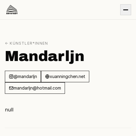
← KÜNSTLER*INNEN
Mandarljn
@mandarljn
xuanningchen.net
mandarljn@hotmail.com
null