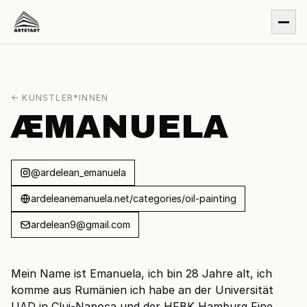
← KÜNSTLER*INNEN
ÆMANUELA
@ardelean_emanuela
ardeleanemanuela.net/categories/oil-painting
ardelean9@gmail.com
Mein Name ist Emanuela, ich bin 28 Jahre alt, ich
komme aus Rumänien ich habe an der Universität
UAD in Cluj-Napoca und der HFBK Hamburg Fine