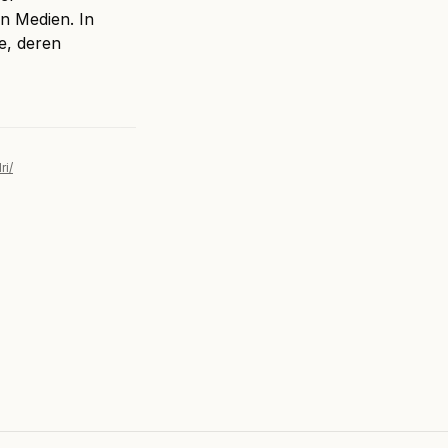
n Medien. In
me, deren
ri/