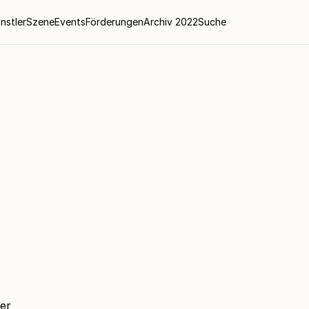
nstler
Szene
Events
Förderungen
Archiv 2022
Suche
 er