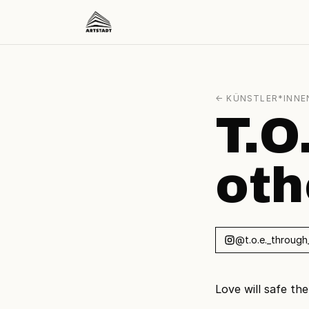
← KÜNSTLER*INNE
T.O
oth
@t.o.e._through
Love will safe th