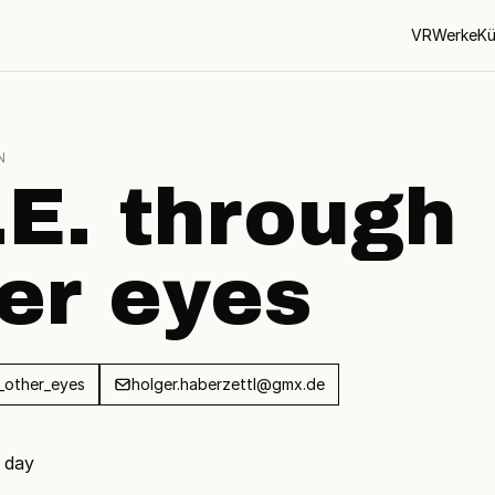
VR
Werke
Kü
N
.E. through
er eyes
_other_eyes
holger.haberzettl@gmx.de
e day