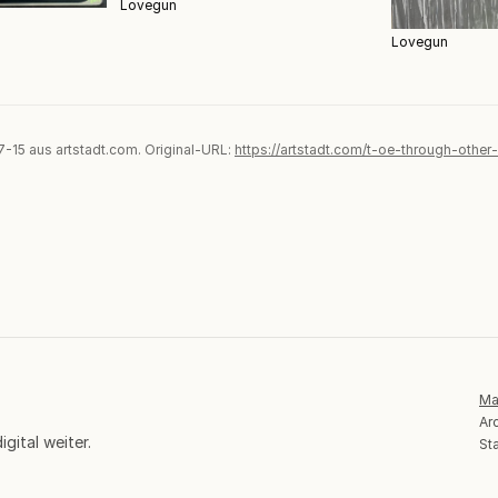
Lovegun
Lovegun
07-15 aus artstadt.com. Original-URL:
https://artstadt.com/t-oe-through-other
Ma
Ar
gital weiter.
Sta