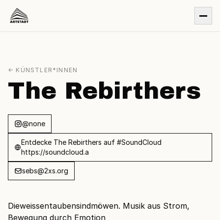
← KÜNSTLER*INNEN
The Rebirthers
@none
Entdecke The Rebirthers auf #SoundCloud
https://soundcloud.a
sebs@2xs.org
Dieweissentaubensindmöwen. Musik aus Strom,
Bewegung durch Emotion