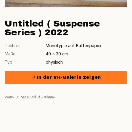
Untitled ( Suspense
Series ) 2022
Technik
Monotypie auf Büttenpapier
Maße
40 × 30 cm
Typ
physisch
→ In der VR-Galerie zeigen
Werk-ID:
rec16OwlUi6RXhanw