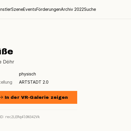
nstler
Szene
Events
Förderungen
Archiv 2022
Suche
üße
e Döhr
physisch
tellung
ARTSTADT 2.0
→ In der VR-Galerie zeigen
ID:
rec2LERq4lON342Vk