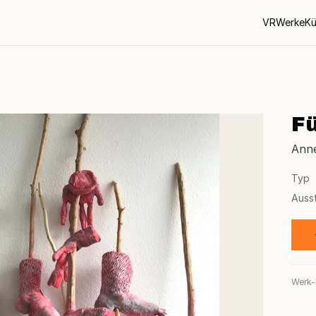
VR
Werke
Kü
F
Ann
Typ
Auss
Werk-