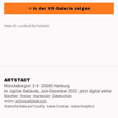
→ In der VR-Galerie zeigen
Werk-ID:
rec6bx9JbcfeUeAds
ARTSTADT
Mönckebergstr. 2-4 · 20095 Hamburg
Im Jupiter-Gebäude, Juni–Dezember 2022 · jetzt digital weiter.
Manifest
·
Presse
·
Impressum
·
Datenschutz
Archiv:
archive.artstadt.com
Statische Seite auf Coolify · keine Cookies · keine Analytics.