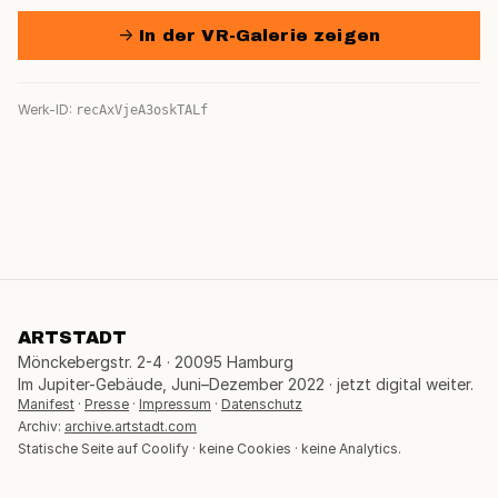
→ In der VR-Galerie zeigen
Werk-ID:
recAxVjeA3oskTALf
ARTSTADT
Mönckebergstr. 2-4 · 20095 Hamburg
Im Jupiter-Gebäude, Juni–Dezember 2022 · jetzt digital weiter.
Manifest
·
Presse
·
Impressum
·
Datenschutz
Archiv:
archive.artstadt.com
Statische Seite auf Coolify · keine Cookies · keine Analytics.