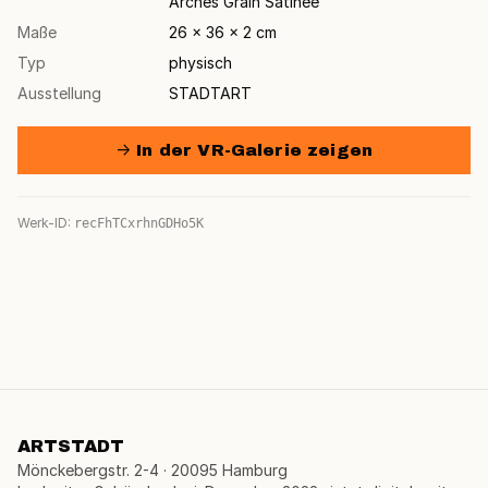
Arches Grain Satinée
Maße
26 × 36 × 2 cm
Typ
physisch
Ausstellung
STADTART
→ In der VR-Galerie zeigen
Werk-ID:
recFhTCxrhnGDHo5K
ARTSTADT
Mönckebergstr. 2-4 · 20095 Hamburg