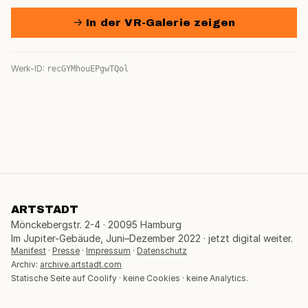
→ In der VR-Galerie zeigen
Werk-ID:
recGYMhouEPgwTQol
ARTSTADT
Mönckebergstr. 2-4 · 20095 Hamburg
Im Jupiter-Gebäude, Juni–Dezember 2022 · jetzt digital weiter.
Manifest
·
Presse
·
Impressum
·
Datenschutz
Archiv:
archive.artstadt.com
Statische Seite auf Coolify · keine Cookies · keine Analytics.