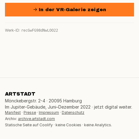
→ In der VR-Galerie zeigen
Werk-ID:
recGwFG98dNwLOO22
ARTSTADT
Mönckebergstr. 2-4 · 20095 Hamburg
Im Jupiter-Gebäude, Juni–Dezember 2022 · jetzt digital weiter.
Manifest
·
Presse
·
Impressum
·
Datenschutz
Archiv:
archive.artstadt.com
Statische Seite auf Coolify · keine Cookies · keine Analytics.