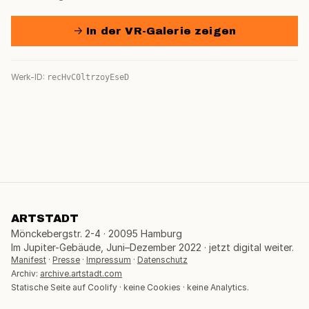
→ In der VR-Galerie zeigen
Werk-ID:
recHvC0ltrzoyEseD
ARTSTADT
Mönckebergstr. 2-4 · 20095 Hamburg
Im Jupiter-Gebäude, Juni–Dezember 2022 · jetzt digital weiter.
Manifest
·
Presse
·
Impressum
·
Datenschutz
Archiv:
archive.artstadt.com
Statische Seite auf Coolify · keine Cookies · keine Analytics.