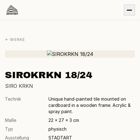
← WERKE
SIROKRKN 18/24
SIRO KRKN
Technik
Unique hand-painted tile mounted on
cardboard in a wooden frame. Acrylic &
spray paint.
Maße
22 × 27 × 3 cm
Typ
physisch
Ausstellung
STADTART