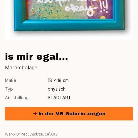
is mir egal...
Marambolage
Maße
18 × 18 cm
Typ
physisch
Ausstellung
STADTART
→ In der VR-Galerie zeigen
Werk-ID:
recJ3WcUtmJCelCK8