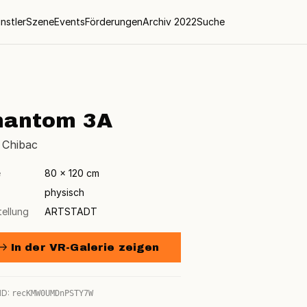
nstler
Szene
Events
Förderungen
Archiv 2022
Suche
hantom 3A
 Chibac
e
80 × 120 cm
physisch
tellung
ARTSTADT
→ In der VR-Galerie zeigen
ID:
recKMW0UMDnPSTY7W