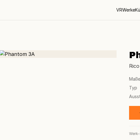
VR
Werke
Kü
P
Rico
Maß
Typ
Auss
Werk-