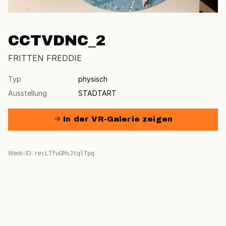
CCTVDNC_2
FRITTEN FREDDIE
Typ
physisch
Ausstellung
STADTART
→ In der VR-Galerie zeigen
Werk-ID:
recLTfuGMsJtqlTpq