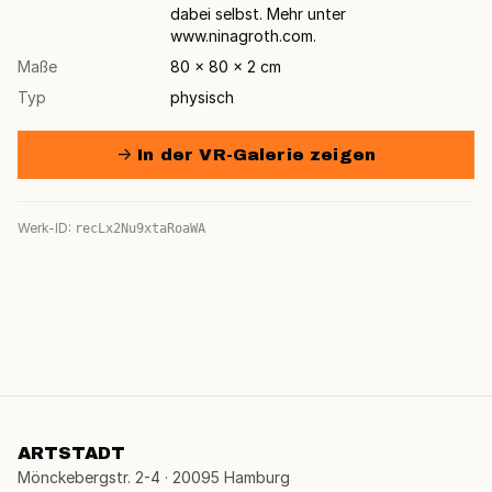
dabei selbst. Mehr unter
www.ninagroth.com.
Maße
80 × 80 × 2 cm
Typ
physisch
→ In der VR-Galerie zeigen
Werk-ID:
recLx2Nu9xtaRoaWA
ARTSTADT
Mönckebergstr. 2-4 · 20095 Hamburg