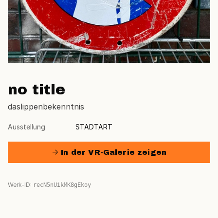
no title
daslippenbekenntnis
Ausstellung
STADTART
→ In der VR-Galerie zeigen
Werk-ID:
recN5nUikMK8gEkoy