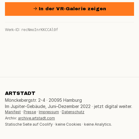
→ In der VR-Galerie zeigen
Werk-ID:
recNmoInrKKCCAl0f
ARTSTADT
Mönckebergstr. 2-4 · 20095 Hamburg
Im Jupiter-Gebäude, Juni–Dezember 2022 · jetzt digital weiter.
Manifest
·
Presse
·
Impressum
·
Datenschutz
Archiv:
archive.artstadt.com
Statische Seite auf Coolify · keine Cookies · keine Analytics.