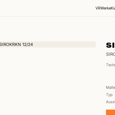
VR
Werke
Kü
S
SIR
Tech
Maß
Typ
Auss