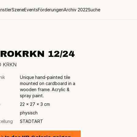
nstler
Szene
Events
Förderungen
Archiv 2022
Suche
IROKRKN 12/24
O KRKN
nik
Unique hand-painted tile
mounted on cardboard in a
wooden frame. Acrylic &
spray paint.
e
22 × 27 × 3 cm
physisch
tellung
STADTART