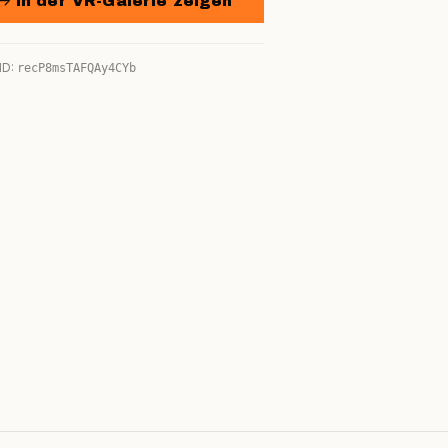
→ In der VR-Galerie zeigen
ID:
recP8msTAFQAy4CYb