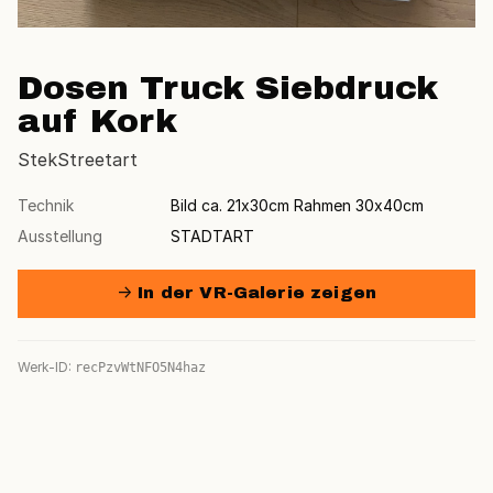
Dosen Truck Siebdruck
auf Kork
StekStreetart
Technik
Bild ca. 21x30cm Rahmen 30x40cm
Ausstellung
STADTART
→ In der VR-Galerie zeigen
Werk-ID:
recPzvWtNFO5N4haz