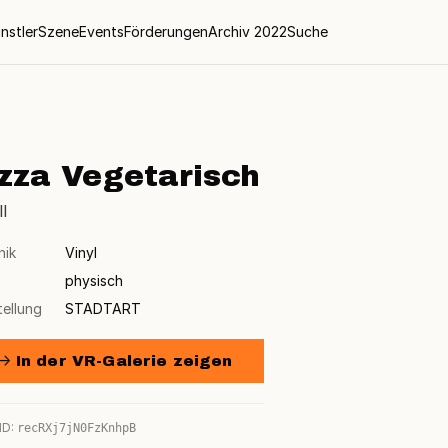
nstler
Szene
Events
Förderungen
Archiv 2022
Suche
zza Vegetarisch
l
nik
Vinyl
physisch
tellung
STADTART
→ In der VR-Galerie zeigen
ID:
recRXj7jN0FzKnhpB