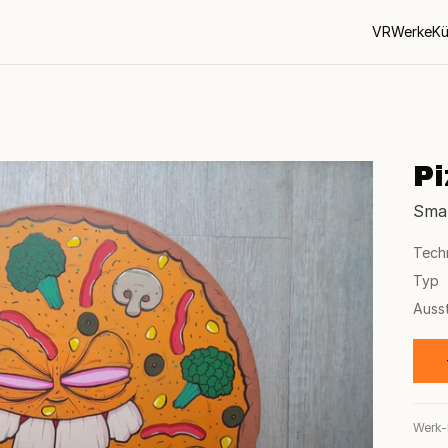
VR
Werke
Kü
Pi
Smal
Tech
Typ
Auss
Werk-