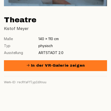
Theatre
Kistof Meyer
Maße
140 × 110 cm
Typ
physisch
Ausstellung
ARTSTADT 2.0
→ In der VR-Galerie zeigen
Werk-ID:
recRYaFflypIdXnuu