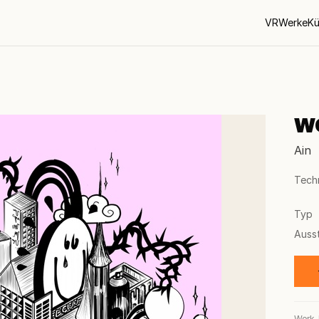
VR
Werke
Kü
W
Ain
Tech
Typ
Auss
Werk-