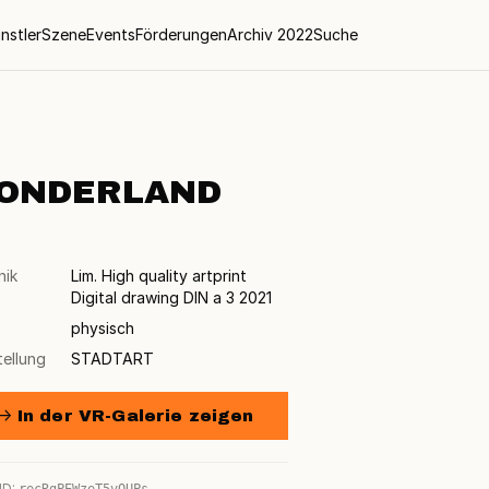
nstler
Szene
Events
Förderungen
Archiv 2022
Suche
ONDERLAND
nik
Lim. High quality artprint
Digital drawing DIN a 3 2021
physisch
tellung
STADTART
→ In der VR-Galerie zeigen
ID: