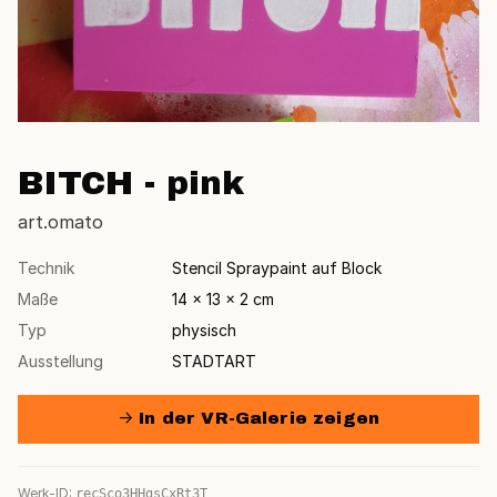
BITCH - pink
art.omato
Technik
Stencil Spraypaint auf Block
Maße
14 × 13 × 2 cm
Typ
physisch
Ausstellung
STADTART
→ In der VR-Galerie zeigen
Werk-ID:
recSco3HHgsCxRt3T