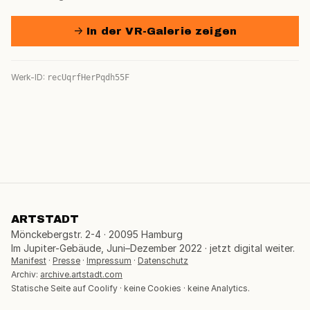
→ In der VR-Galerie zeigen
Werk-ID:
recUqrfHerPqdh55F
ARTSTADT
Mönckebergstr. 2-4 · 20095 Hamburg
Im Jupiter-Gebäude, Juni–Dezember 2022 · jetzt digital weiter.
Manifest
·
Presse
·
Impressum
·
Datenschutz
Archiv:
archive.artstadt.com
Statische Seite auf Coolify · keine Cookies · keine Analytics.