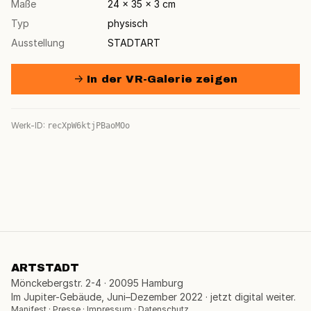
Maße
24 × 35 × 3 cm
Typ
physisch
Ausstellung
STADTART
→ In der VR-Galerie zeigen
Werk-ID:
recXpW6ktjPBaoMOo
ARTSTADT
Mönckebergstr. 2-4 · 20095 Hamburg
Im Jupiter-Gebäude, Juni–Dezember 2022 · jetzt digital weiter.
Manifest
·
Presse
·
Impressum
·
Datenschutz