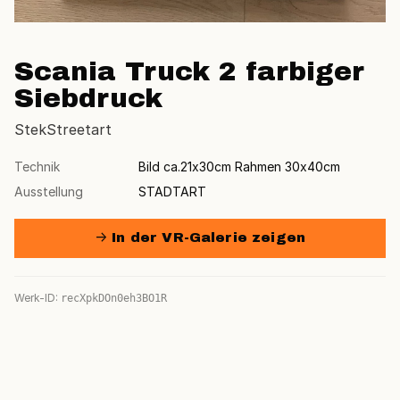
Scania Truck 2 farbiger
Siebdruck
StekStreetart
Technik
Bild ca.21x30cm Rahmen 30x40cm
Ausstellung
STADTART
→ In der VR-Galerie zeigen
Werk-ID:
recXpkDOn0eh3BO1R