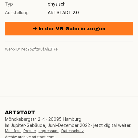
Typ
physisch
Ausstellung
ARTSTADT 2.0
→ In der VR-Galerie zeigen
Werk-ID:
recYpZfzMUiAhIP7e
ARTSTADT
Mönckebergstr. 2-4 · 20095 Hamburg
Im Jupiter-Gebäude, Juni–Dezember 2022 · jetzt digital weiter.
Manifest
·
Presse
·
Impressum
·
Datenschutz
Archiv:
archive.artstadt.com