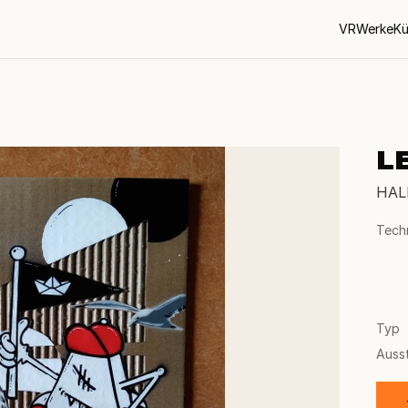
VR
Werke
Kü
L
HAL
Tech
Typ
Auss