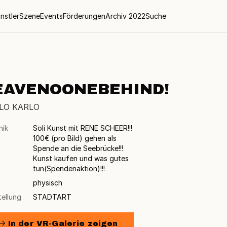
nstler
Szene
Events
Förderungen
Archiv 2022
Suche
EAVENOONEBEHIND!
LO KARLO
nik
Soli Kunst mit RENE SCHEER!!!
100€ (pro Bild) gehen als
Spende an die Seebrücke!!!
Kunst kaufen und was gutes
tun(Spendenaktion)!!!
physisch
tellung
STADTART
→ In der VR-Galerie zeigen