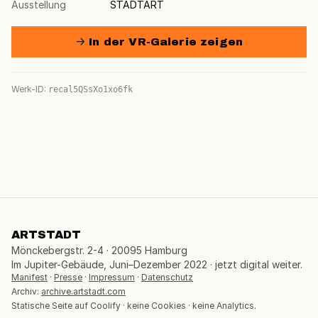
Ausstellung
STADTART
→ In der VR-Galerie zeigen
Werk-ID:
recal5QSsXo1xo6fk
ARTSTADT
Mönckebergstr. 2-4 · 20095 Hamburg
Im Jupiter-Gebäude, Juni–Dezember 2022 · jetzt digital weiter.
Manifest
·
Presse
·
Impressum
·
Datenschutz
Archiv:
archive.artstadt.com
Statische Seite auf Coolify · keine Cookies · keine Analytics.