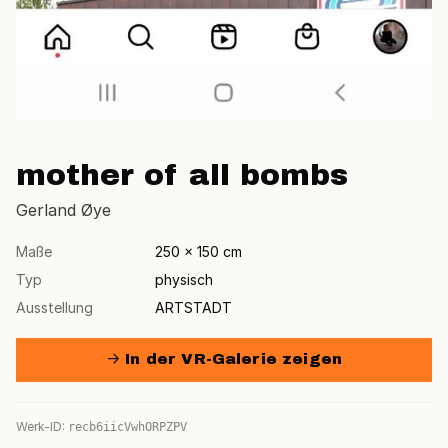
mother of all bombs
Gerland Øye
Maße
250 × 150 cm
Typ
physisch
Ausstellung
ARTSTADT
→ In der VR-Galerie zeigen
Werk-ID:
recb6iicVwhORPZPV