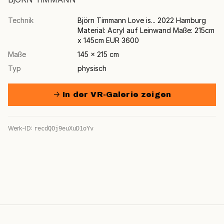
Technik
Björn Timmann Love is... 2022 Hamburg
Material: Acryl auf Leinwand Maße: 215cm
x 145cm EUR 3600
Maße
145 × 215 cm
Typ
physisch
→ In der VR-Galerie zeigen
Werk-ID:
recdQOj9euXuD1oYv