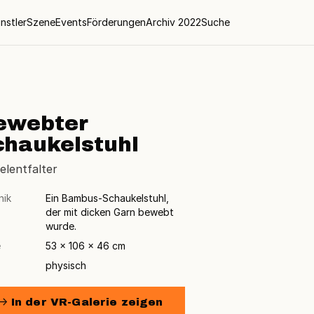
nstler
Szene
Events
Förderungen
Archiv 2022
Suche
ewebter
chaukelstuhl
lentfalter
nik
Ein Bambus-Schaukelstuhl,
der mit dicken Garn bewebt
wurde.
e
53 × 106 × 46 cm
physisch
→ In der VR-Galerie zeigen