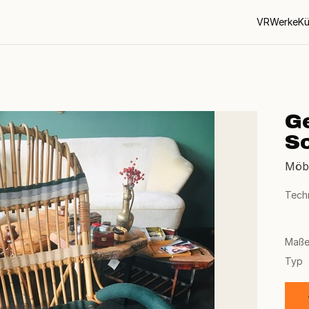
VR
Werke
Kü
G
S
Möbe
Tech
Maß
Typ