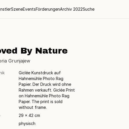
nstler
Szene
Events
Förderungen
Archiv 2022
Suche
oved By Nature
oria Grunjajew
nik
Giclée Kunstdruck auf
Hahnemühle Photo Rag
Papier. Der Druck wird ohne
Rahmen verkauft. Giclée Print
on Hahnemühle Photo Rag
Paper. The print is sold
without frame.
e
29 × 42 cm
physisch