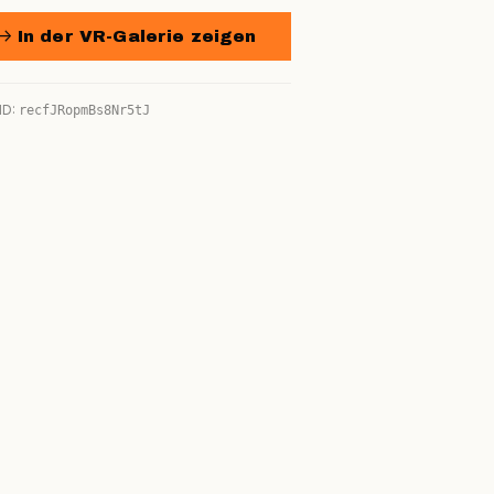
→ In der VR-Galerie zeigen
ID:
recfJRopmBs8Nr5tJ