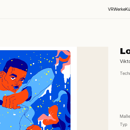
VR
Werke
Kü
L
Vikt
Tech
Maß
Typ