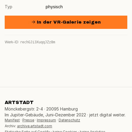
Typ
physisch
→ In der VR-Galerie zeigen
Werk-ID:
rechGJi3XuqqJZz8m
ARTSTADT
Mönckebergstr. 2-4 · 20095 Hamburg
Im Jupiter-Gebäude, Juni–Dezember 2022 · jetzt digital weiter.
Manifest
·
Presse
·
Impressum
·
Datenschutz
Archiv:
archive.artstadt.com
Statische Seite auf Coolify · keine Cookies · keine Analytics.