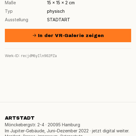
Maße
15 × 15 × 2 cm
Typ
physisch
Ausstellung
STADTART
→ In der VR-Galerie zeigen
Werk-ID:
recjdM6yIln902PZa
ARTSTADT
Mönckebergstr. 2-4 · 20095 Hamburg
Im Jupiter-Gebäude, Juni–Dezember 2022 · jetzt digital weiter.