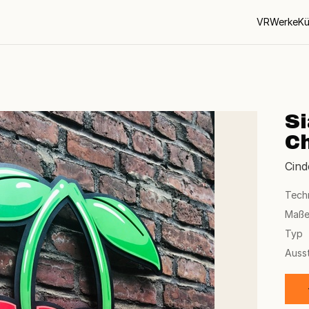
VR
Werke
Kü
S
C
Cind
Tech
Maß
Typ
Auss