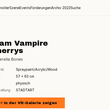
nstler
Szene
Events
Förderungen
Archiv 2022
Suche
iam Vampire
herrys
erella Bones
nik
Spraypaint/Acrylic/Wood
e
57 × 63 cm
physisch
tellung
STADTART
→ In der VR-Galerie zeigen