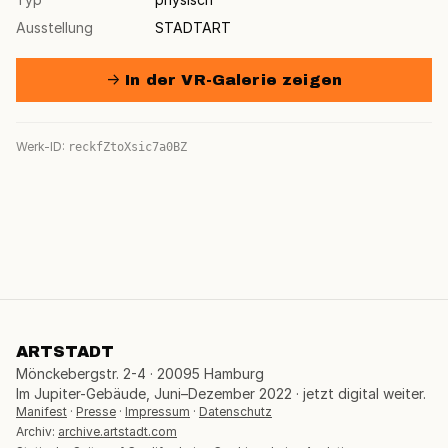
Ausstellung
STADTART
→ In der VR-Galerie zeigen
Werk-ID:
reckfZtoXsic7a0BZ
ARTSTADT
Mönckebergstr. 2-4 · 20095 Hamburg
Im Jupiter-Gebäude, Juni–Dezember 2022 · jetzt digital weiter.
Manifest
·
Presse
·
Impressum
·
Datenschutz
Archiv:
archive.artstadt.com