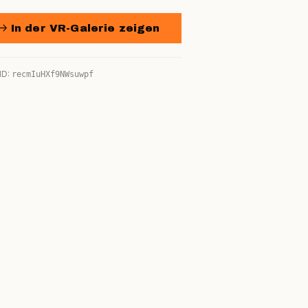
→ In der VR-Galerie zeigen
ID:
recmIuHXf9NWsuwpf