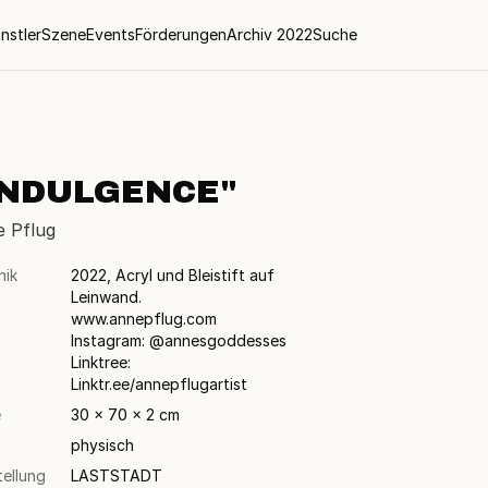
nstler
Szene
Events
Förderungen
Archiv 2022
Suche
INDULGENCE"
 Pflug
nik
2022, Acryl und Bleistift auf
Leinwand.
www.annepflug.com
Instagram: @annesgoddesses
Linktree:
Linktr.ee/annepflugartist
e
30 × 70 × 2 cm
physisch
tellung
LASTSTADT