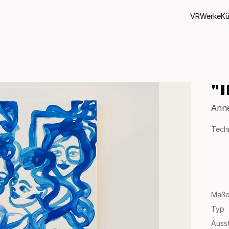
VR
Werke
Kü
"
Anne
Tech
Maß
Typ
Auss