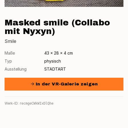
Masked smile (Collabo
mit Nyxyn)
Smile
Maße
43 × 28 × 4 cm
Typ
physisch
Ausstellung
STADTART
→ In der VR-Galerie zeigen
Werk-ID:
recmgeCWkWIxDlQhe