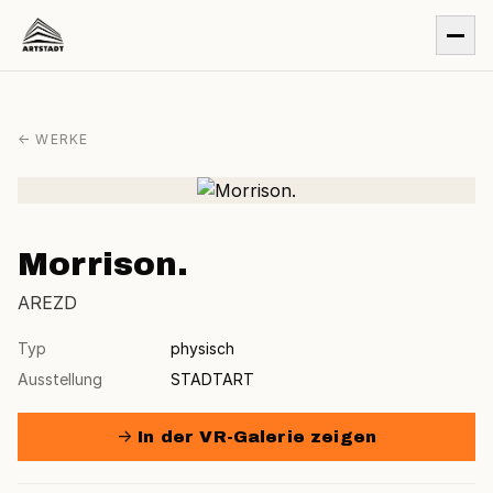
← WERKE
Morrison.
AREZD
Typ
physisch
Ausstellung
STADTART
→ In der VR-Galerie zeigen