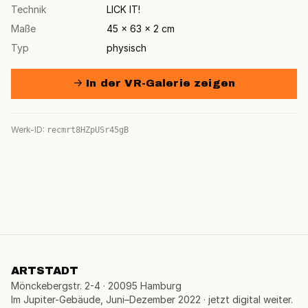
Technik
LICK IT!
Maße
45 × 63 × 2 cm
Typ
physisch
→ In der VR-Galerie zeigen
Werk-ID:
recmrt8HZpUSr45gB
ARTSTADT
Mönckebergstr. 2-4 · 20095 Hamburg
Im Jupiter-Gebäude, Juni–Dezember 2022 · jetzt digital weiter.